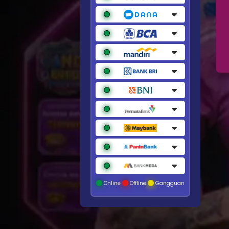
Online
Offline
Gangguan