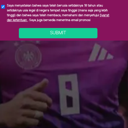
Saya menyatakan bahwa saya telah berusia setidaknya 18 tahun atau
setidaknya usia legal di negara tempat saya tinggal (mana saja yang lebih
tinggi) dan bahwa saya telah membaca, memahami dan menyetujui
Syarat
dan ketentuan
. Saya juga bersedia menerima email promosi
SUBMIT