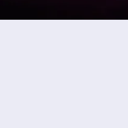
🔥 RTP LIVE
⚽️Jadwal Sportbook
F INDO XL
ine kelas dunia, Indo XL
awala yang menjamin
ukung permainan tanpa
duan akurat untuk