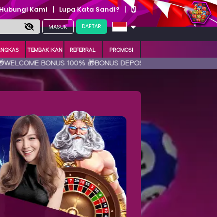
Hubungi Kami
Lupa Kata Sandi?
DAFTAR
ANGKAS
TEMBAK IKAN
REFERRAL
PROMOSI
E BONUS 100% 🎁BONUS DEPOSIT HARIAN 10% 🎁BONUS PAMER WITH