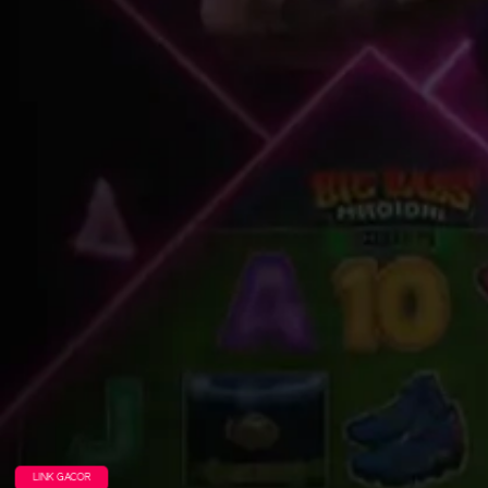
LINK GACOR