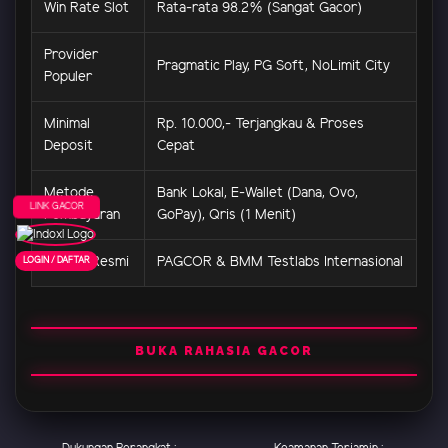
Win Rate Slot
Rata-rata 98.2% (Sangat Gacor)
Provider
Pragmatic Play, PG Soft, NoLimit City
Populer
Minimal
Rp. 10.000,- Terjangkau & Proses
Deposit
Cepat
Metode
Bank Lokal, E-Wallet (Dana, Ovo,
LINK GACOR
Pembayaran
GoPay), Qris (1 Menit)
Lisensi Resmi
PAGCOR & BMM Testlabs Internasional
LOGIN / DAFTAR
BUKA RAHASIA GACOR