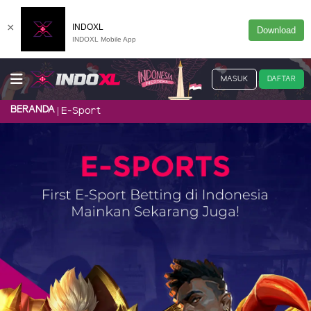
×
INDOXL
Download
INDOXL Mobile App
MASUK
DAFTAR
BERANDA
E-Sport