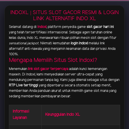
INDOXL | SITUS SLOT GACOR RESMI & LOGIN
LINK ALTERNATIF INDO XL
Selamat datang di
Indoxl
, platform penyedia game
slot gacor hari ini
yang telah tersertifikasi internasional. Sebagai agen taruhan online
kelas dunia, Indo XL menawarkan ribuan pilihan mesin slot dengan fitur
sensational jackpot
. Nikmati kemudahan
login Indoxl
melalui link
alternatif anti-nawala yang menjamin keamanan data dan privasi Anda
100%.
Mengapa Memilih Situs Slot Indoxl?
Menemukan
link slot gacor terpercaya
adalah kunci kemenangan
maxwin. Di Indoxl, kami menyediakan server ultra-cepat yang
mendukung permainan tanpa lag. Kami juga dikenal sebagai situs dengan
RTP Live tertinggi
yang diperbarui secara otomatis setiap menit,
memberikan Anda panduan akurat untuk memilih game slot mana yang
sedang memberikan pembayaran besar.
Informasi
Keunggulan Indo XL
Layanan