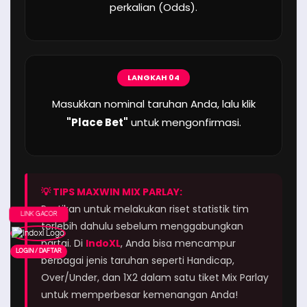
perkalian (Odds).
LANGKAH 04
Masukkan nominal taruhan Anda, lalu klik
"Place Bet"
untuk mengonfirmasi.
💡 TIPS MAXWIN MIX PARLAY:
Pastikan untuk melakukan riset statistik tim
LINK GACOR
terlebih dahulu sebelum menggabungkan
partai. Di
IndoXL
, Anda bisa mencampur
LOGIN / DAFTAR
berbagai jenis taruhan seperti Handicap,
Over/Under, dan 1X2 dalam satu tiket Mix Parlay
untuk memperbesar kemenangan Anda!