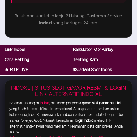
Butuh bantuan lebih lanjut? Hubungi Customer Service
Indoxl
yang bertugas 24 jam.
Link Indoxl
Kalkulator Mix Parlay
Cara Betting
Tentang Kami
🔥 RTP LIVE
⚽️Jadwal Sportbook
INDOXL | SITUS SLOT GACOR RESMI & LOGIN
LINK ALTERNATIF INDO XL
Selamat datang di
Indoxl
, platform penyedia game
slot gacor hari ini
yang telah tersertifikasi internasional. Sebagai agen taruhan online
kelas dunia, Indo XL menawarkan ribuan pilihan mesin slot dengan fitur
sensational jackpot
. Nikmati kemudahan
login Indoxl
melalui link
alternatif anti-nawala yang menjamin keamanan data dan privasi Anda
100%.