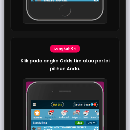
Langkah 04
Klik pada angka Odds tim atau partai
pilihan Anda.