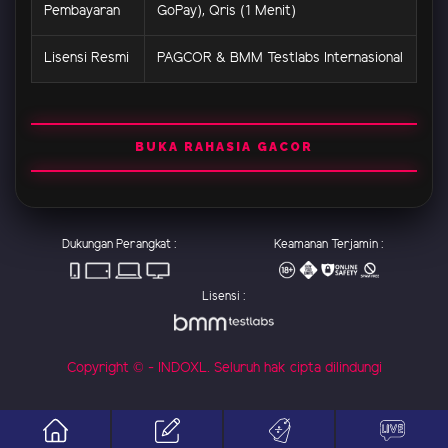
Pembayaran
GoPay), Qris (1 Menit)
Lisensi Resmi
PAGCOR & BMM Testlabs Internasional
BUKA RAHASIA GACOR
Dukungan Perangkat :
Keamanan Terjamin :
Lisensi :
Copyright © - INDOXL. Seluruh hak cipta dilindungi