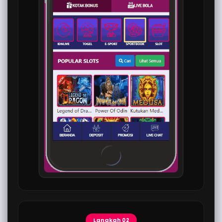
Langkah 02