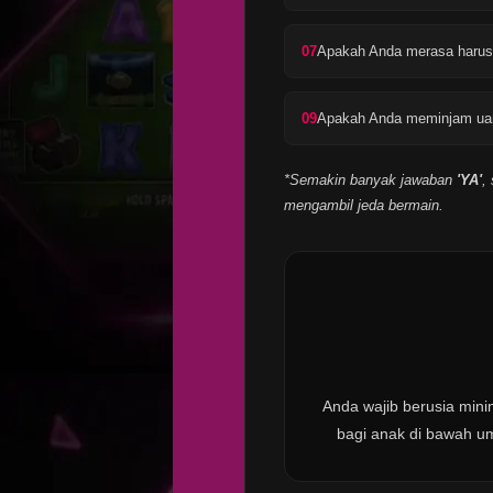
07
Apakah Anda merasa harus
09
Apakah Anda meminjam uan
*Semakin banyak jawaban
'YA'
,
mengambil jeda bermain.
Anda wajib berusia min
bagi anak di bawah um