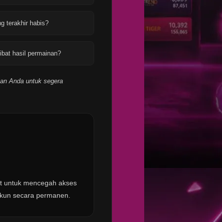
g terakhir habis?
bat hasil permainan?
an Anda untuk segera
tat untuk mencegah akses
 akun secara permanen.