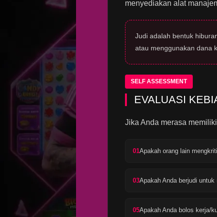
menyediakan alat manajem
Judi adalah bentuk hibura
atau menggunakan dana ke
SELF ASSESSMENT
EVALUASI KEB
Jika Anda merasa memiliki 
01
Apakah orang lain mengkri
03
Apakah Anda berjudi untuk m
05
Apakah Anda bolos kerja/ku